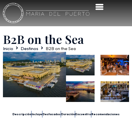
B2B on the Sea
Inicio
Destinos
B2B on the Sea
Descripción
Incluye
Destacados
Duración
Encuentro
Recomendaciones